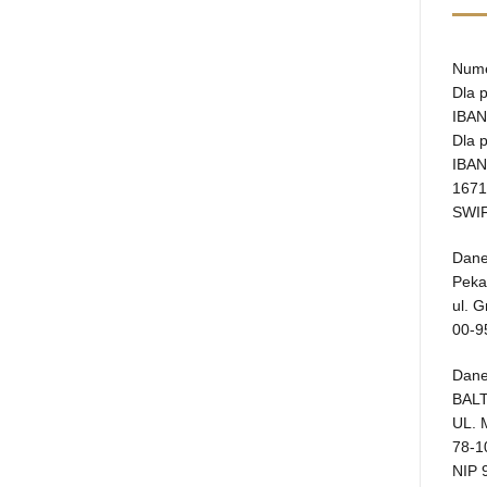
Nume
Dla 
IBAN
Dla 
IBAN
1671
SWIF
Dane
Peka
ul. 
00-9
Dane
BALT
UL.
78-
NIP 