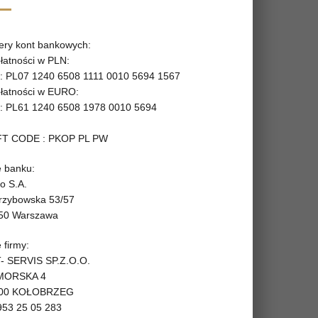
ry kont bankowych:
płatności w PLN:
: PL07 1240 6508 1111 0010 5694 1567
płatności w EURO:
: PL61 1240 6508 1978 0010 5694
T CODE : PKOP PL PW
 banku:
o S.A.
Grzybowska 53/57
50 Warszawa
 firmy:
- SERVIS SP.Z.O.O.
 MORSKA 4
100 KOŁOBRZEG
953 25 05 283