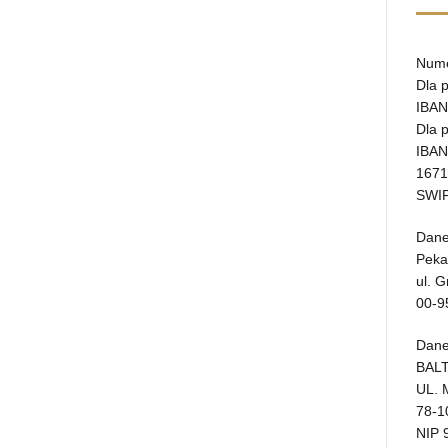
Nume
Dla 
IBAN
Dla 
IBAN
1671
SWIF
Dane
Peka
ul. 
00-9
Dane
BALT
UL.
78-
NIP 