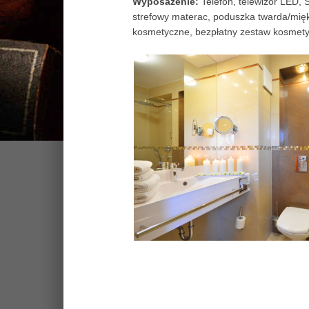
Wyposażenie:
Telefon, telewizor LED, S
strefowy materac, poduszka twarda/mięk
kosmetyczne, bezpłatny zestaw kosmet