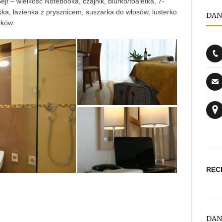
ejf – wielkość Notebooka, czajnik, biurko/toaletka, 7-
ka, łazienka z prysznicem, suszarka do włosów, lusterko
DAN
yków.
REC
DAN