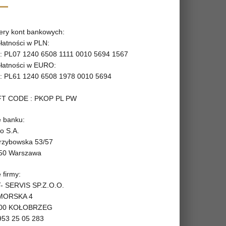
ry kont bankowych:
płatności w PLN:
: PL07 1240 6508 1111 0010 5694 1567
płatności w EURO:
: PL61 1240 6508 1978 0010 5694
T CODE : PKOP PL PW
 banku:
o S.A.
Grzybowska 53/57
50 Warszawa
 firmy:
- SERVIS SP.Z.O.O.
 MORSKA 4
100 KOŁOBRZEG
953 25 05 283