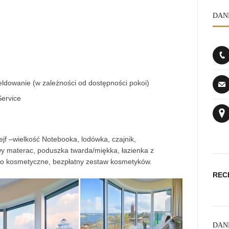
DAN
dowanie (w zależności od dostępności
pokoi
)
ervice
ejf –wielkość Notebooka, lodówka, czajnik,
fowy materac, poduszka twarda/miękka, łazienka z
rko kosmetyczne, bezpłatny zestaw kosmetyków.
REC
DAN