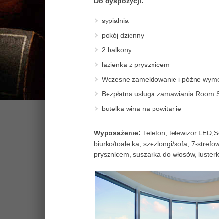
Do dyspozycji:
sypialnia
pokój
dzienny
2 balkony
łazienka z prysznicem
Wczesne zameldowanie i późne wymel
Bezpłatna usługa zamawiania Room S
butelka wina na powitanie
Wyposażenie:
Telefon, telewizor LED,S
biurko/toaletka, szezlongi/sofa, 7-stre
prysznicem, suszarka do włosów, luste