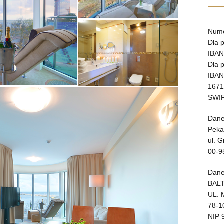
Nume
Dla 
IBAN
Dla 
IBAN
1671
SWIF
Dane
Peka
ul. 
00-9
Dane
BALT
UL.
78-
NIP 