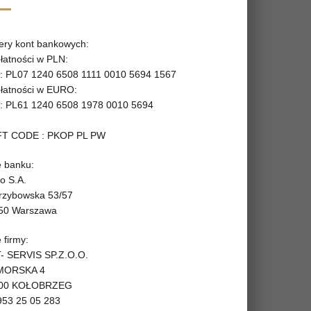
ry kont bankowych:
płatności w PLN:
: PL07 1240 6508 1111 0010 5694 1567
płatności w EURO:
: PL61 1240 6508 1978 0010 5694
T CODE : PKOP PL PW
 banku:
o S.A.
Grzybowska 53/57
50 Warszawa
 firmy:
- SERVIS SP.Z.O.O.
 MORSKA 4
100 KOŁOBRZEG
953 25 05 283