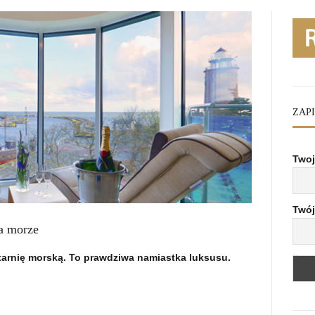
ZAP
Twoj
Twój
a morze
atarnię morską. To prawdziwa namiastka luksusu.